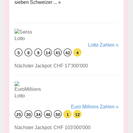
sieben Schweizer ... »
Lotto Zahlen »
5
8
9
14
41
42
4
Nächster Jackpot: CHF 17'300'000
Euro Millions Zahlen »
25
30
34
46
50
1
12
Nächster Jackpot: CHF 103'000'000