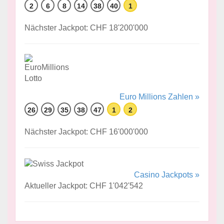
2
6
8
14
38
40
1
Nächster Jackpot: CHF 18'200'000
Euro Millions Zahlen »
26
29
35
38
47
1
2
Nächster Jackpot: CHF 16'000'000
Casino Jackpots »
Aktueller Jackpot: CHF 1'042'542