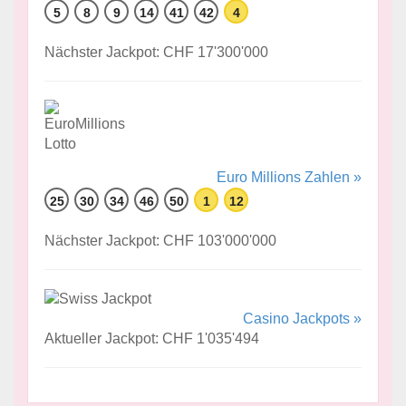
5
8
9
14
41
42
4
Nächster Jackpot: CHF 17'300'000
Euro Millions Zahlen »
25
30
34
46
50
1
12
Nächster Jackpot: CHF 103'000'000
Casino Jackpots »
Aktueller Jackpot: CHF 1'035'494