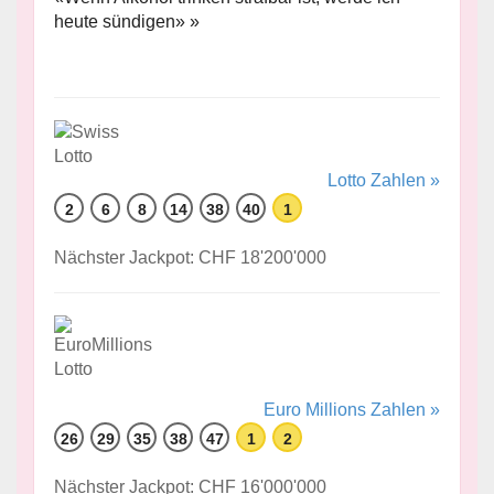
heute sündigen» »
Lotto Zahlen »
2
6
8
14
38
40
1
Nächster Jackpot: CHF 18'200'000
Euro Millions Zahlen »
26
29
35
38
47
1
2
Nächster Jackpot: CHF 16'000'000