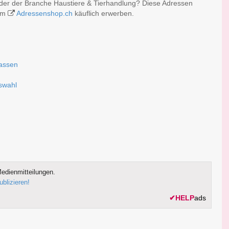
der der Branche Haustiere & Tierhandlung? Diese Adressen
 im
Adressenshop.ch
käuflich erwerben.
fassen
uswahl
edienmitteilungen.
ublizieren!
✔
HELP
ads