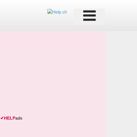
✔
HELP
ads