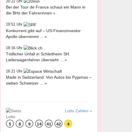
20:22 Uhr
Bei der Tour de France schaut ein Mann in
die BHs der Fahrerinnen »
19:51 Uhr
Konkurrent gibt auf – US-Finanzinvestor
Apollo übernimmt ... »
18:16 Uhr
Tödlicher Unfall in Schleitheim SH:
Lieferwagenfahrer übersieht ... »
16:21 Uhr
Made in Switzerland: Von Autos bis Pyjamas –
sieben Schweizer ... »
Lotto Zahlen »
5
8
9
14
41
42
4