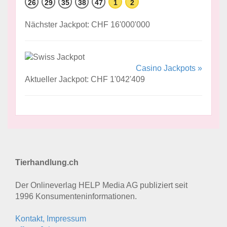
26
29
35
38
47
1
2
Nächster Jackpot: CHF 16'000'000
Casino Jackpots »
Aktueller Jackpot: CHF 1'042'409
Tierhandlung.ch
Der Onlineverlag HELP Media AG publiziert seit
1996 Konsumenten­informationen.
Kontakt, Impressum