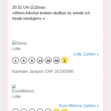
20:32 Uhr
«Wenn Alkohol trinken strafbar ist, werde ich
heute sündigen» »
Lotto Zahlen »
2
6
8
14
38
40
1
Nächster Jackpot: CHF 18'200'000
Euro Millions Zahlen »