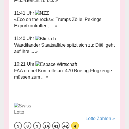
F-35-Bericht zurück »
11:41 Uhr
«Eco on the rocks»: Trumps Zölle, Pekings
Exportkontrollen, ... »
11:40 Uhr
Waadtländer Staatsaffäre spitzt sich zu: Dittli geht
auf ihre ... »
10:21 Uhr
FAA ordnet Kontrolle an: 470 Boeing-Flugzeuge
müssen zum ... »
Lotto Zahlen »
5
8
9
14
41
42
4