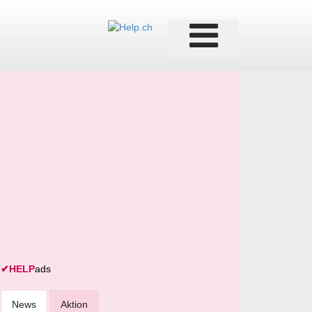
✔
HELP
ads
News
Aktion