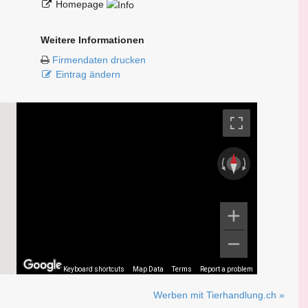
Homepage
Weitere Informationen
Firmendaten drucken
Eintrag ändern
Keyboard shortcuts
Map Data
Terms
Report a problem
Werben mit Tierhandlung.ch »