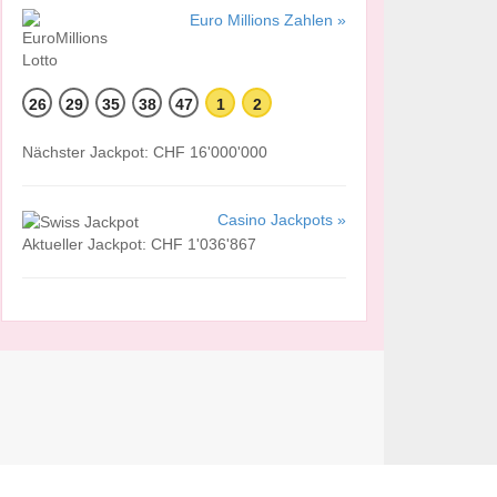
Euro Millions Zahlen »
26
29
35
38
47
1
2
Nächster Jackpot: CHF 16'000'000
Casino Jackpots »
Aktueller Jackpot: CHF 1'036'867