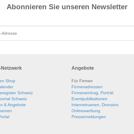
Abonnieren Sie unseren News­letter
Netzwerk
Angebote
en Shop
Für Firmen
alender
Firmenadressen
sregister Schweiz
Firmeneintrag, Porträt
portal Schweiz
Eventpublikationen
en & Angebote
Internetnamen, Domains
themen
Onlinewerbung
ortal
Pressemeldungen