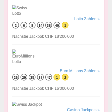
Lotto Zahlen »
2
6
8
14
38
40
1
Nächster Jackpot: CHF 18'200'000
Euro Millions Zahlen »
26
29
35
38
47
1
2
Nächster Jackpot: CHF 16'000'000
Casino Jackpots »