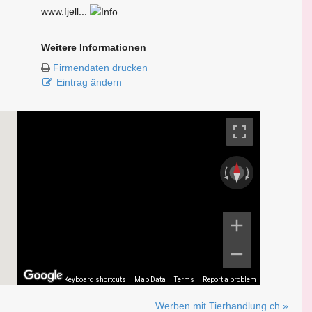
www.fjell...
Weitere Informationen
Firmendaten drucken
Eintrag ändern
Keyboard shortcuts
Map Data
Terms
Report a problem
Werben mit Tierhandlung.ch »