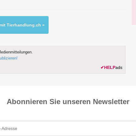
it Tierhandlung.ch »
edienmitteilungen.
ublizieren!
✔
HELP
ads
Abonnieren Sie unseren News­letter