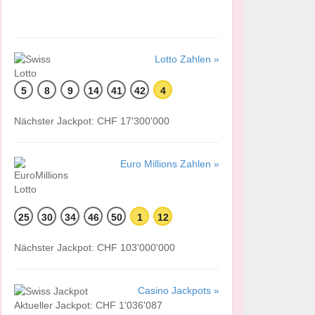
Lotto Zahlen »
5
8
9
14
41
42
4
Nächster Jackpot: CHF 17'300'000
Euro Millions Zahlen »
25
30
34
46
50
1
12
Nächster Jackpot: CHF 103'000'000
Casino Jackpots »
Aktueller Jackpot: CHF 1'036'087