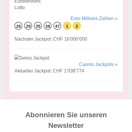
Euro Millions Zahlen »
26
29
35
38
47
1
2
Nächster Jackpot: CHF 16'000'000
Casino Jackpots »
Aktueller Jackpot: CHF 1'038'774
Abonnieren Sie unseren
News­letter