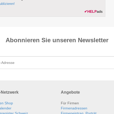
ublizieren!
✔
HELP
ads
Abonnieren Sie unseren News­letter
Netzwerk
Angebote
en Shop
Für Firmen
alender
Firmenadressen
sregister Schweiz
Firmeneintrag, Porträt