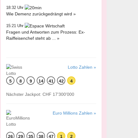
18:32 Uhr
Wie Demenz zurückgedrängt wird »
15:21 Uhr
Fragen und Antworten zum Prozess: Ex-
Raiffeisenchef steht ab ... »
Lotto Zahlen »
5
8
9
14
41
42
4
Nächster Jackpot: CHF 17'300'000
Euro Millions Zahlen »
26
29
35
38
47
1
2