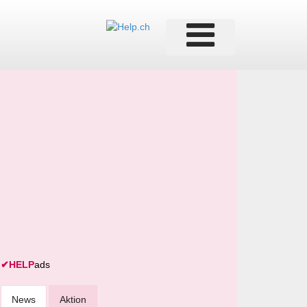
✔
HELP
ads
News
Aktion