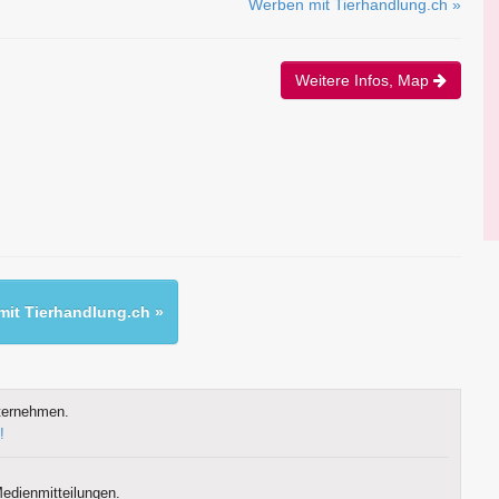
Werben mit Tierhandlung.ch »
Weitere Infos, Map
it Tierhandlung.ch »
ternehmen.
!
edienmitteilungen.