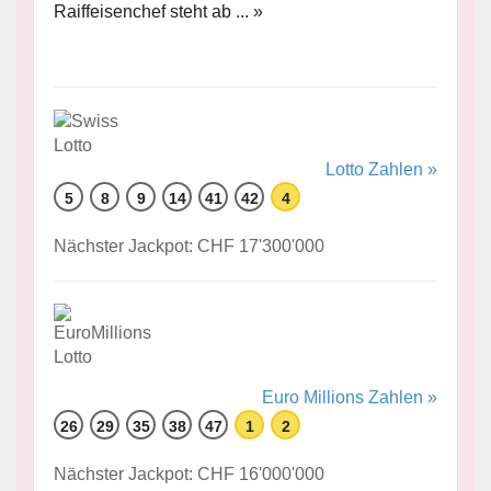
Raiffeisenchef steht ab ... »
Lotto Zahlen »
5
8
9
14
41
42
4
Nächster Jackpot: CHF 17'300'000
Euro Millions Zahlen »
26
29
35
38
47
1
2
Nächster Jackpot: CHF 16'000'000