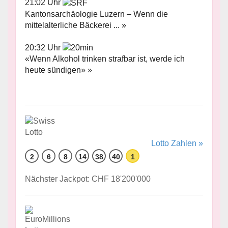
21:02 Uhr
Kantonsarchäologie Luzern – Wenn die
mittelalterliche Bäckerei ... »
20:32 Uhr
«Wenn Alkohol trinken strafbar ist, werde ich
heute sündigen» »
Lotto Zahlen »
2
6
8
14
38
40
1
Nächster Jackpot: CHF 18'200'000