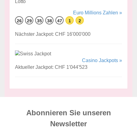
Euro Millions Zahlen »
26
29
35
38
47
1
2
Nächster Jackpot: CHF 16'000'000
Casino Jackpots »
Aktueller Jackpot: CHF 1'044'523
Abonnieren Sie unseren
News­letter