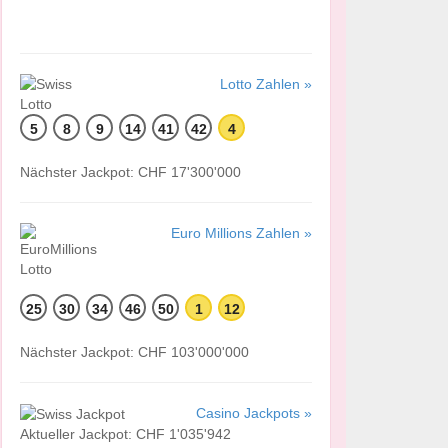
Lotto Zahlen »
5
8
9
14
41
42
4
Nächster Jackpot: CHF 17'300'000
Euro Millions Zahlen »
25
30
34
46
50
1
12
Nächster Jackpot: CHF 103'000'000
Casino Jackpots »
Aktueller Jackpot: CHF 1'035'942