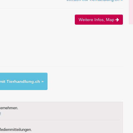
Weitere Infos, Map
it Tierhandlung.ch »
ternehmen.
!
edienmitteilungen.