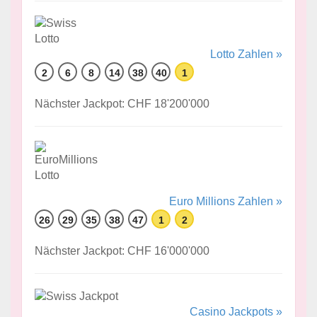
Lotto Zahlen »
2
6
8
14
38
40
1
Nächster Jackpot: CHF 18'200'000
Euro Millions Zahlen »
26
29
35
38
47
1
2
Nächster Jackpot: CHF 16'000'000
Casino Jackpots »