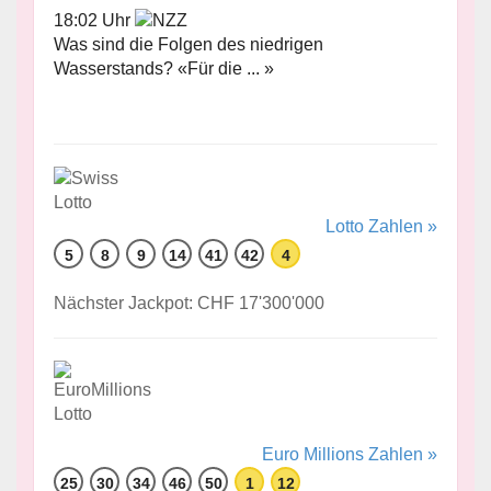
18:02 Uhr
Was sind die Folgen des niedrigen
Wasserstands? «Für die ... »
Lotto Zahlen »
5
8
9
14
41
42
4
Nächster Jackpot: CHF 17'300'000
Euro Millions Zahlen »
25
30
34
46
50
1
12