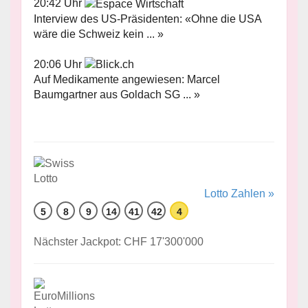
20:42 Uhr
Interview des US-Präsidenten: «Ohne die USA
wäre die Schweiz kein ... »
20:06 Uhr
Auf Medikamente angewiesen: Marcel
Baumgartner aus Goldach SG ... »
Lotto Zahlen »
5
8
9
14
41
42
4
Nächster Jackpot: CHF 17'300'000