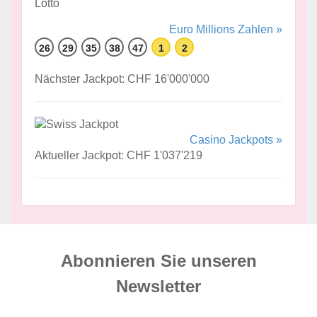
Euro Millions Zahlen »
26
29
35
38
47
1
2
Nächster Jackpot: CHF 16'000'000
Casino Jackpots »
Aktueller Jackpot: CHF 1'037'219
Abonnieren Sie unseren
News­letter