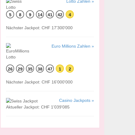
Lotto Zahlen »
5
8
9
14
41
42
4
Nächster Jackpot: CHF 17'300'000
Euro Millions Zahlen »
26
29
35
38
47
1
2
Nächster Jackpot: CHF 16'000'000
Casino Jackpots »
Aktueller Jackpot: CHF 1'039'085