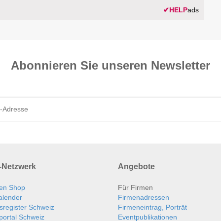
✔
HELP
ads
Abonnieren Sie unseren News­letter
Netzwerk
Angebote
en Shop
Für Firmen
alender
Firmenadressen
sregister Schweiz
Firmeneintrag, Porträt
portal Schweiz
Eventpublikationen