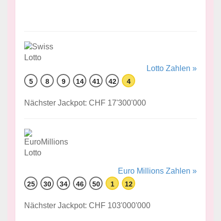
Lotto Zahlen »
5
8
9
14
41
42
4
Nächster Jackpot: CHF 17'300'000
Euro Millions Zahlen »
25
30
34
46
50
1
12
Nächster Jackpot: CHF 103'000'000