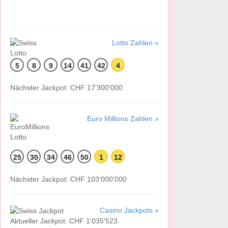
Lotto Zahlen »
5
8
9
14
41
42
4
Nächster Jackpot: CHF 17'300'000
Euro Millions Zahlen »
25
30
34
46
50
1
12
Nächster Jackpot: CHF 103'000'000
Casino Jackpots »
Aktueller Jackpot: CHF 1'035'523