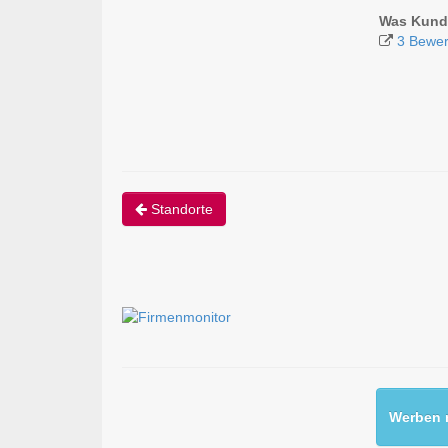
Was Kund
3 Bewe
Standorte
Werben m