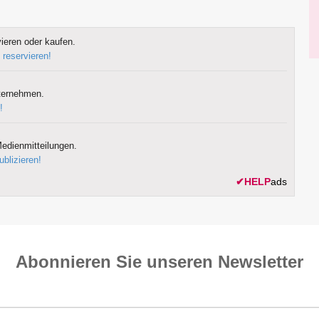
ieren oder kaufen.
 reservieren!
ternehmen.
!
edienmitteilungen.
ublizieren!
✔
HELP
ads
Abonnieren Sie unseren News­letter