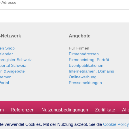
Netzwerk
Angebote
en Shop
Für Firmen
alender
Firmenadressen
sregister Schweiz
Firmeneintrag, Porträt
portal Schweiz
Eventpublikationen
en & Angebote
Internetnamen, Domains
themen
Onlinewerbung
ortal
Pressemeldungen
um
Referenzen
Nutzungsbedingungen
Zertifikate
Al
te verwendet Cookies. Mit der Nutzung akzept. Sie die
Cookie Policy