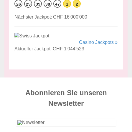
26
29
35
38
47
1
2
Nächster Jackpot: CHF 16'000'000
Casino Jackpots »
Aktueller Jackpot: CHF 1'044'523
Abonnieren Sie unseren
News­letter