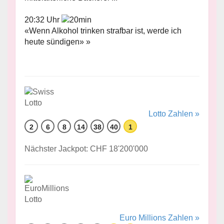
20:32 Uhr
«Wenn Alkohol trinken strafbar ist, werde ich
heute sündigen» »
Lotto Zahlen »
2
6
8
14
38
40
1
Nächster Jackpot: CHF 18'200'000
Euro Millions Zahlen »