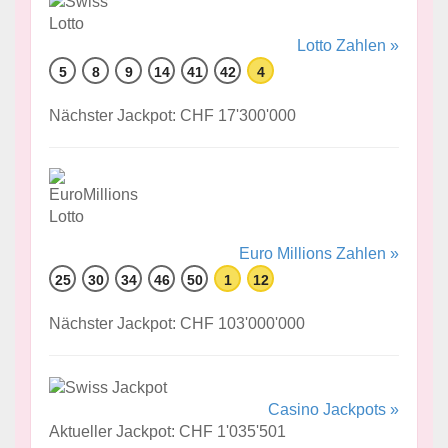
Lotto Zahlen »
5
8
9
14
41
42
4
Nächster Jackpot: CHF 17'300'000
Euro Millions Zahlen »
25
30
34
46
50
1
12
Nächster Jackpot: CHF 103'000'000
Casino Jackpots »
Aktueller Jackpot: CHF 1'035'501